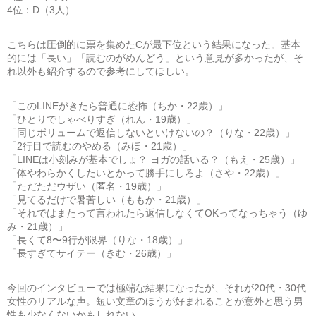
4位：D（3人）
こちらは圧倒的に票を集めたCが最下位という結果になった。基本
的には「長い」「読むのがめんどう」という意見が多かったが、そ
れ以外も紹介するので参考にしてほしい。
「このLINEがきたら普通に恐怖（ちか・22歳）」
「ひとりでしゃべりすぎ（れん・19歳）」
「同じボリュームで返信しないといけないの？（りな・22歳）」
「2行目で読むのやめる（みほ・21歳）」
「LINEは小刻みが基本でしょ？ ヨガの話いる？（もえ・25歳）」
「体やわらかくしたいとかって勝手にしろよ（さや・22歳）」
「ただただウザい（匿名・19歳）」
「見てるだけで暑苦しい（ももか・21歳）」
「それではまたって言われたら返信しなくてOKってなっちゃう（ゆ
み・21歳）」
「長くて8〜9行が限界（りな・18歳）」
「長すぎてサイテー（きむ・26歳）」
今回のインタビューでは極端な結果になったが、それが20代・30代
女性のリアルな声。短い文章のほうが好まれることが意外と思う男
性も少なくないかもしれない。