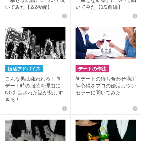
『幸せな結婚』について聞
『幸せな結婚』について聞
いてみた【2/2後編】
いてみた【1/2前編】
婚活アドバイス
デートの作法
こんな男は嫌われる！ 初
初デートの待ち合わせ場所
デート時の服装を理由に
や心得をプロの婚活カウン
NG判定された話が悲しす
セラーに聞いてみた
ぎる！