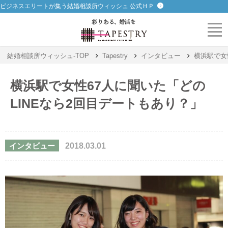
ビジネスエリートが集う結婚相談所ウィッシュ 公式ＨＰ
結婚相談所ウィッシュ-TOP
Tapestry
インタビュー
横浜駅で女
横浜駅で女性67人に聞いた「どの
LINEなら2回目デートもあり？」
インタビュー
2018.03.01