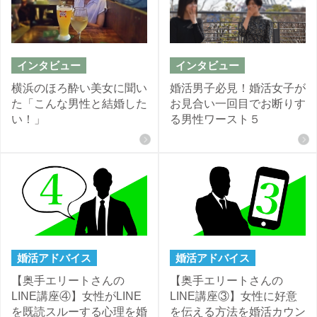
インタビュー
インタビュー
横浜のほろ酔い美女に聞い
婚活男子必見！婚活女子が
た「こんな男性と結婚した
お見合い一回目でお断りす
い！」
る男性ワースト５
婚活アドバイス
婚活アドバイス
【奥手エリートさんの
【奥手エリートさんの
LINE講座④】女性がLINE
LINE講座③】女性に好意
を既読スルーする心理を婚
を伝える方法を婚活カウン