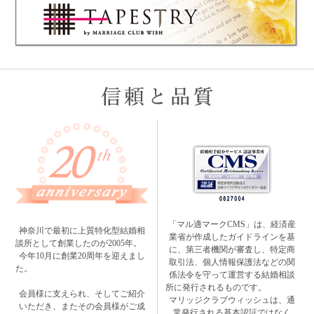
「マル適マークCMS」は、経済産
神奈川で最初に上質特化型結婚相
業省が作成したガイドラインを基
談所として創業したのが2005年。
に、第三者機関が審査し、特定商
今年10月に創業20周年を迎えまし
取引法、個人情報保護法などの関
た。
係法令を守って運営する結婚相談
所に発行されるものです。
会員様に支えられ、そしてご紹介
マリッジクラブウィッシュは、通
いただき、またその会員様がご成
常発行される基本認証ではなく