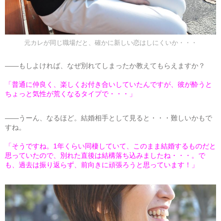
元カレが同じ職場だと、確かに新しい恋はしにくいか・・・
――もしよければ、なぜ別れてしまったか教えてもらえますか？
「普通に仲良く、楽しくお付き合いしていたんですが、彼が酔うと
ちょっと気性が荒くなるタイプで・・・」
――うーん、なるほど。結婚相手として見ると・・・難しいかもで
すね。
「そうですね。1年くらい同棲していて、このまま結婚するものだと
思っていたので、別れた直後は結構落ち込みましたね・・・。で
も、過去は振り返らず、前向きに頑張ろうと思っています！」