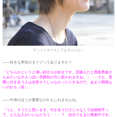
「すごくドキドキしてますけどね！」
――好きな男性のタイプってありますか？
「どちらかというと薄い顔立ちが好きです。芸能人だと西島秀俊さ
んみたいな大人っぽい雰囲気の方に惹かれますね。・・・でも、実
際に付き合う人は全然そうじゃなかったりするので、あまり関係な
いのかも（笑）」
――中身のほうが重要なのかもしれませんね。
「うん、そうだと思います。付き合うだけじゃなくて結婚相手っ
て、どんな人がいいんだろう・・・？ 自分でもまだ模索中です。