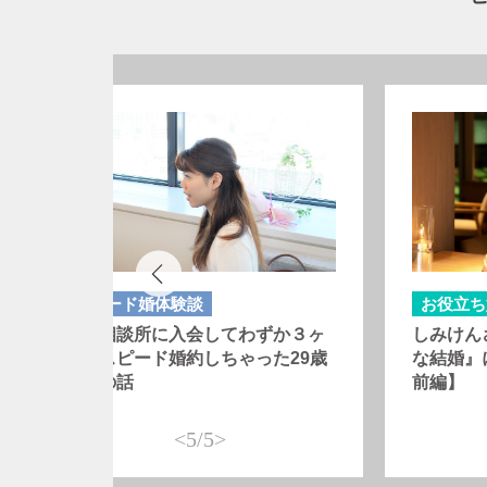
スピード婚体験談
お役立ち
結婚相談所に入会してわずか３ヶ
しみけん
月でスピード婚約しちゃった29歳
な結婚』
女性の話
前編】
<5/5>