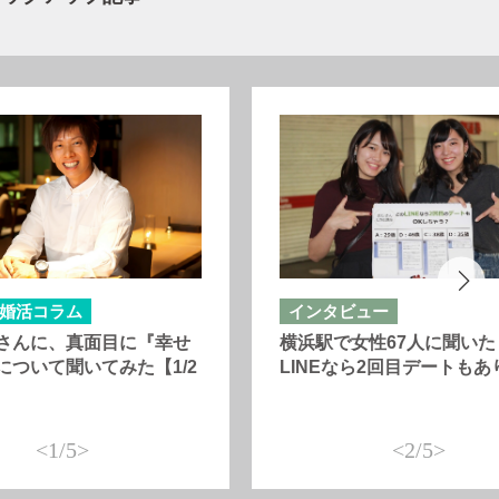
婚活コラム
インタビュー
さんに、真面目に『幸せ
横浜駅で女性67人に聞いた
について聞いてみた【1/2
LINEなら2回目デートもあ
<1/5>
<2/5>