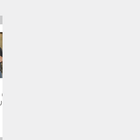
アヤの婚活日記
「どの
アヤの結婚相談所婚活日記1｜「は
り？」
じめての結婚相談所」編
<3/5>