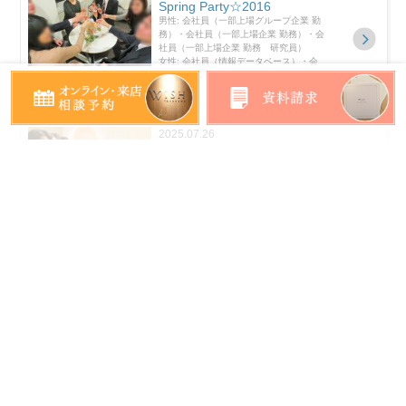
Spring Party☆2016
男性: 会社員（一部上場グループ企業 勤
務）・会社員（一部上場企業 勤務）・会
社員（一部上場企業 勤務 研究員）
女性: 会社員（情報データベース）・会
社員（ＥＣサービス）・会社員（情報分
析）
2025.07.26
WISH Private Party July 202
5
男性: 会社員（運輸機械・設備メーカ
ー）、会社員(精密機器・通信機器メーカ
ー)、会社員（銀行・証券関連職）
女性: 会社員（広告）、会社員（事
務）、薬剤師
2025.09.27
WISH Private Party Septemb
er 2･･･
男性: 会社員（大手総合電機機器メーカ
ー勤務）、会社員（大手総合機械メーカ
ー勤務）、団体職員（公的総合研究機関
研究員）
女性: 会社員（映像編集担当）、会社員
（広報担当）、地方公務員（小学校教