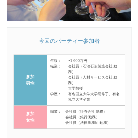
今回のパーティー参加者
年収：
~1,600万円
職業：
会社員（石油石炭製造会社 勤
務）
参加
会社員（人材サービス会社 勤
男性
務）
大学教授
学歴：
有名国立大学大学院修了、有名
私立大学卒業
職業：
会社員（証券会社 勤務）
参加
会社員（銀行 勤務）
女性
会社員（法律事務所 勤務）