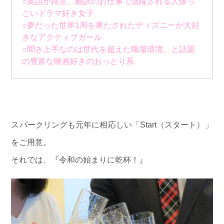
○英語が得意、翻訳のお仕事で活躍される人懐っ
こいドラマ好き女子
○夢だった世界1周を果たされたディズニーが大好
きなアクティブガール
○聞き上手なのは世代を超えた職場環境、と話題
の豊富な映画好きのおっとり系
スパークリングも元年に相応しい「Start（スタート）」
をご用意。
それでは、『令和の始まりに乾杯！』