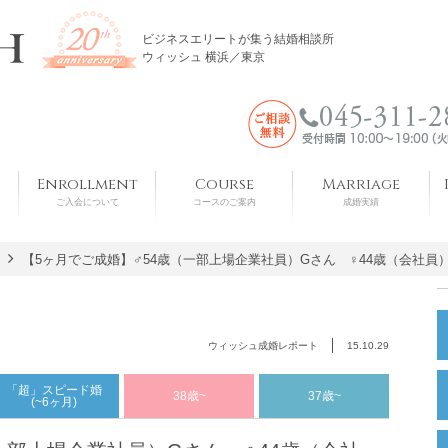
ビジネスエリートが集う結婚相談所
ウィッシュ 横浜／東京
Enrollment
Course
Marriage
ご入会について
コースのご案内
成婚実績
【5ヶ月でご成婚】♂54歳（一部上場企業社員）Gさん ♀44歳（会社員
ウィッシュ成婚レポート
15.10.29
「超」スピード婚
38歳~
37歳~
(~6ヶ月)