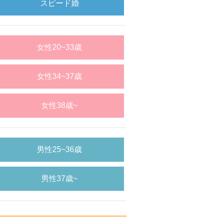
スピード婚
女性20~33歳
女性34~37歳
女性38歳~
男性25~36歳
男性37歳~