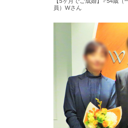
【5ヶ月でご成婚】♂54歳（
員）Wさん