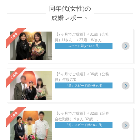
同年代(女性)の
成婚レポート
【7ヶ月でご成婚】♂31歳（会社
員）Uさん ♀27歳 Wさん
スピード婚
(7~12ヶ月)
【5ヶ月でご成婚】♂36歳（公務
員）年収770…
「超」スピード婚
(~6ヶ月)
【6ヶ月でご成婚】♂32歳（証券
会社勤務）Nさん 32歳 、…
「超」スピード婚
(~6ヶ月)