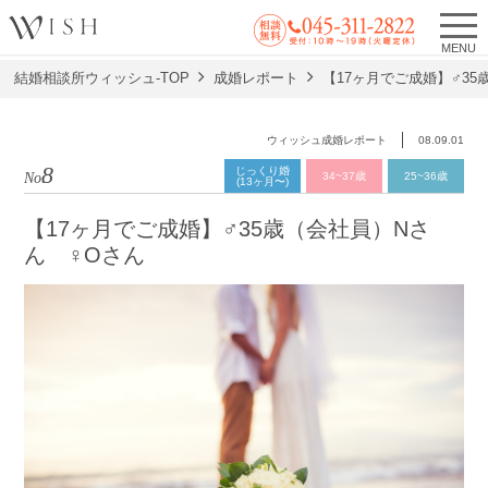
MENU
結婚相談所ウィッシュ-TOP
成婚レポート
【17ヶ月でご成婚】♂35
ウィッシュ成婚レポート
08.09.01
8
じっくり婚
No.
34~37歳
25~36歳
(13ヶ月〜)
【17ヶ月でご成婚】♂35歳（会社員）Nさ
ん ♀Oさん