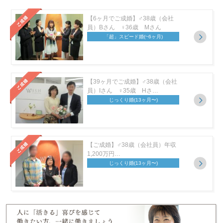
【6ヶ月でご成婚】♂38歳（会社
員）Bさん ♀36歳 Mさん
「超」スピード婚
(~6ヶ月)
【39ヶ月でご成婚】♂38歳（会社
員）Iさん ♀35歳 Hさ…
じっくり婚
(13ヶ月〜)
【ご成婚】♂38歳（会社員）年収
1,200万円…
じっくり婚
(13ヶ月〜)