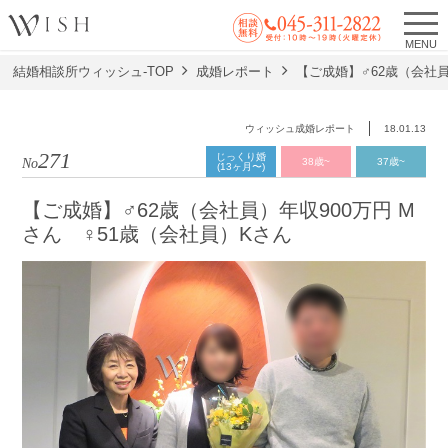
MENU
結婚相談所ウィッシュ-TOP
成婚レポート
【ご成婚】♂62歳（会社員
ウィッシュ成婚レポート
18.01.13
271
じっくり婚
No.
38歳~
37歳~
(13ヶ月〜)
【ご成婚】♂62歳（会社員）年収900万円 M
さん ♀51歳（会社員）Kさん