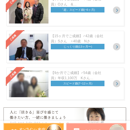
員）Oさん &…
「超」スピード婚
(~6ヶ月)
【15ヶ月でご成婚】♂42歳（会社
員）Sさん ♀40歳 Nさ…
じっくり婚
(13ヶ月〜)
【9か月でご成婚】♂54歳（会社
員）年収1,100万 Kさん…
スピード婚
(7~12ヶ月)