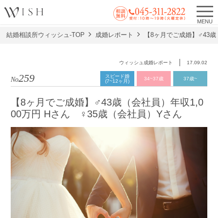
MENU
結婚相談所ウィッシュ-TOP
成婚レポート
【8ヶ月でご成婚】♂43歳
ウィッシュ成婚レポート
17.09.02
259
スピード婚
No.
34~37歳
37歳~
(7~12ヶ月)
【8ヶ月でご成婚】♂43歳（会社員）年収1,0
00万円 Hさん ♀35歳（会社員）Yさん