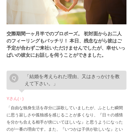
交際期間一ヶ月半でのプロポーズ。
初対面からお二人
のフィーリングもバッチリ！
本日、残念ながら彼はご
予定が合わずご来社いただけませんでしたが、幸せいっ
ぱいの彼女にお話しを伺うことができました。
「結婚を考えられた理由、又はきっかけを教
えて下さい。」
Yさん(♀)
「自由な独身生活を存分に謳歌していましたが、ふとした瞬間
に思う寂しさや孤独感を感じることが多くなり、『日々の感情
を分かち合える相手が傍にいてほしいな』と思うようになった
のが一番の理由です。また、『いつかは子供が欲しいな』とい