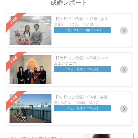
成婚レポート
【3ヶ月でご成婚】♂ 43歳（大手
企業） Hさん ♀34歳（…
「超」スピード婚
(~6ヶ月)
【7カ月でご成婚】♂40歳(システ
ムエンジニア…
スピード婚
(7~12ヶ月)
【8ヶ月でご成婚】♂34歳（会社
員）Kさん ♀35歳 Oさん
スピード婚
(7~12ヶ月)