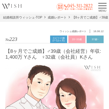
MENU
結婚相談所ウィッシュ-TOP
成婚レポート
【8ヶ月でご成婚】♂39歳
ウィッシュ成婚レポート
16.06.12
223
スピード婚
No.
20~33歳
37歳~
(7~12ヶ月)
【8ヶ月でご成婚】♂39歳（会社経営）年収:
1,400万 Yさん ♀32歳（会社員）Kさん