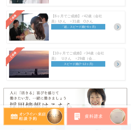
【6ヶ月でご成婚】♂42歳（会社
員）Iさん ♀31歳 Oさん
「超」スピード婚
(~6ヶ月)
【10ヶ月でご成婚】♂34歳（会社
員） Uさん ♀29歳（会…
スピード婚
(7~12ヶ月)