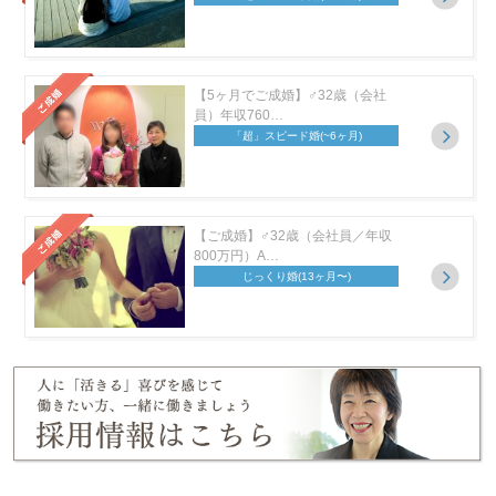
【5ヶ月でご成婚】♂32歳（会社
員）年収760…
「超」スピード婚
(~6ヶ月)
【ご成婚】♂32歳（会社員／年収
800万円）A…
じっくり婚
(13ヶ月〜)