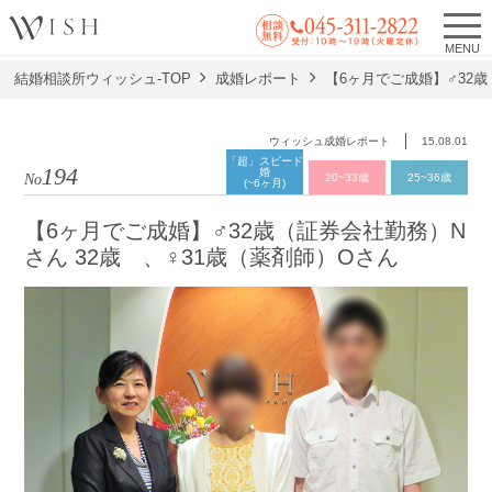
MENU
結婚相談所ウィッシュ-TOP
成婚レポート
【6ヶ月でご成婚】♂32歳
ウィッシュ成婚レポート
15.08.01
「超」スピード
194
婚
No.
20~33歳
25~36歳
(~6ヶ月)
【6ヶ月でご成婚】♂32歳（証券会社勤務）N
さん 32歳 、♀31歳（薬剤師）Oさん