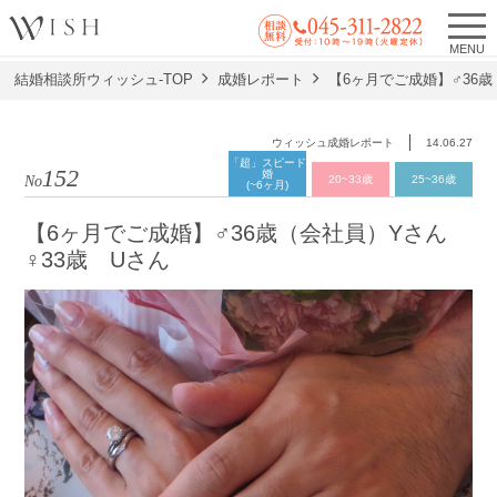
MENU
結婚相談所ウィッシュ-TOP
成婚レポート
【6ヶ月でご成婚】♂36歳
ウィッシュ成婚レポート
14.06.27
「超」スピード
152
婚
No.
20~33歳
25~36歳
(~6ヶ月)
【6ヶ月でご成婚】♂36歳（会社員）Yさん
♀33歳 Uさん