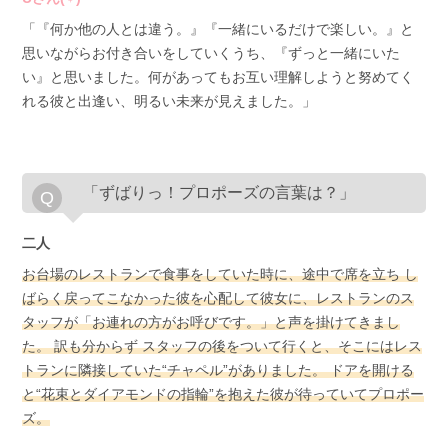
「『何か他の人とは違う。』『一緒にいるだけで楽しい。』と
思いながらお付き合いをしていくうち、『ずっと一緒にいた
い』と思いました。何があってもお互い理解しようと努めてく
れる彼と出逢い、明るい未来が見えました。」
「ずばりっ！プロポーズの言葉は？」
二人
お台場のレストランで食事をしていた時に、途中で席を立ち し
ばらく戻ってこなかった彼を心配して彼女に、レストランのス
タッフが「お連れの方がお呼びです。」と声を掛けてきまし
た。 訳も分からず スタッフの後をついて行くと、そこにはレス
トランに隣接していた“チャペル”がありました。 ドアを開ける
と“花束とダイアモンドの指輪”を抱えた彼が待っていてプロポー
ズ。