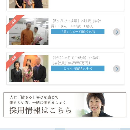
【5ヶ月でご成婚】♂41歳（会社
員）Eさん ♀33歳 Oさん
「超」スピード婚
(~6ヶ月)
【1年11ヶ月でご成婚】♂43歳
（会社員）年収850万円 I…
じっくり婚
(13ヶ月〜)