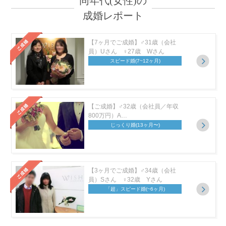
同年代(女性)の
成婚レポート
【7ヶ月でご成婚】♂31歳（会社
員）Uさん ♀27歳 Wさん
スピード婚
(7~12ヶ月)
【ご成婚】♂32歳（会社員／年収
800万円）A…
じっくり婚
(13ヶ月〜)
【3ヶ月でご成婚】♂34歳（会社
員）Sさん ♀32歳 Yさん
「超」スピード婚
(~6ヶ月)