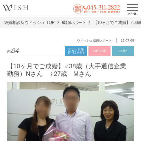
MENU
結婚相談所ウィッシュ-TOP
成婚レポート
【10ヶ月でご成婚】♂38
ウィッシュ成婚レポート
12.07.08
94
スピード婚
No.
20~33歳
37歳~
(7~12ヶ月)
【10ヶ月でご成婚】♂38歳（大手通信企業
勤務）Nさん ♀27歳 Mさん