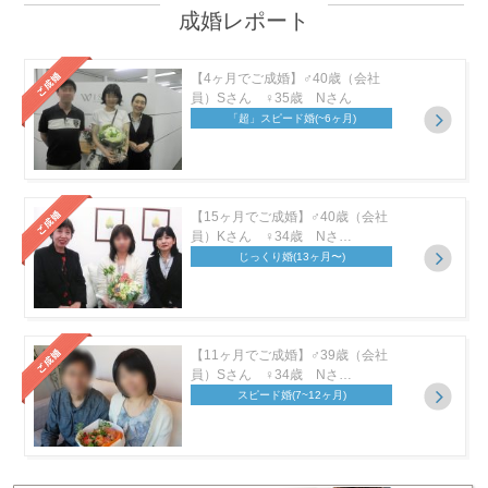
成婚レポート
【4ヶ月でご成婚】♂40歳（会社
員）Sさん ♀35歳 Nさん
「超」スピード婚
(~6ヶ月)
【15ヶ月でご成婚】♂40歳（会社
員）Kさん ♀34歳 Nさ…
じっくり婚
(13ヶ月〜)
【11ヶ月でご成婚】♂39歳（会社
員）Sさん ♀34歳 Nさ…
スピード婚
(7~12ヶ月)