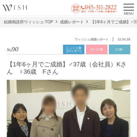
MENU
結婚相談所ウィッシュ-TOP
成婚レポート
【1年6ヶ月でご成婚】♂3
ウィッシュ成婚レポート
12.04.28
90
じっくり婚
No.
34~37歳
37歳~
(13ヶ月〜)
【1年6ヶ月でご成婚】♂37歳（会社員）Kさ
ん ♀36歳 Fさん