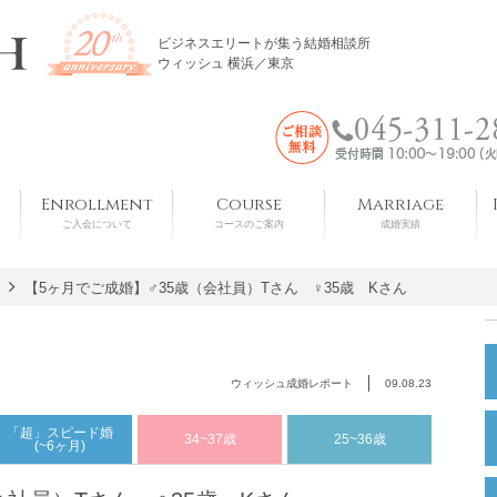
ビジネスエリートが集う結婚相談所
ウィッシュ 横浜／東京
Enrollment
Course
Marriage
ご入会について
コースのご案内
成婚実績
【5ヶ月でご成婚】♂35歳（会社員）Tさん ♀35歳 Kさん
ウィッシュ成婚レポート
09.08.23
「超」スピード婚
34~37歳
25~36歳
(~6ヶ月)