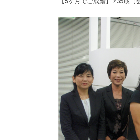
【5ヶ月でご成婚】♂35歳（