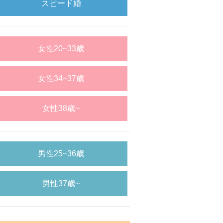
スピード婚
女性20~33歳
女性34~37歳
女性38歳~
男性25~36歳
男性37歳~